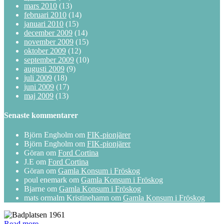
mars 2010
(13)
februari 2010
(14)
januari 2010
(15)
december 2009
(14)
november 2009
(15)
oktober 2009
(12)
september 2009
(10)
augusti 2009
(9)
juli 2009
(18)
juni 2009
(17)
maj 2009
(13)
Senaste kommentarer
Björn Engholm
om
FIK-pionjärer
Björn Engholm
om
FIK-pionjärer
Göran
om
Ford Cortina
J.E
om
Ford Cortina
Göran
om
Gamla Konsum i Fröskog
poul enemark
om
Gamla Konsum i Fröskog
Bjarne
om
Gamla Konsum i Fröskog
mats ormalm Kristinehamn
om
Gamla Konsum i Fröskog
Read more